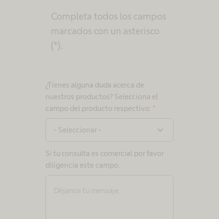
Completa todos los campos
marcados con un asterisco
(*).
¿Tienes alguna duda acerca de
nuestros productos? Selecciona el
campo del producto respectivo:
*
expand_more
- Seleccionar -
Si tu consulta es comercial por favor
diligencia este campo.