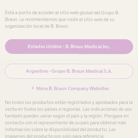
expand_more
¿Cuál es la línea directa de B. Braun Argentina?
Está a punto de acceder al sitio web global del Grupo B.
Braun. Le recomendamos que visite el sitio web de su
¿Cómo puedo contactar la línea de atención al
organización local de B. Braun.
expand_more
cliente?
Estados Unidos - B. Braun Medical Inc.
​ ¿Cómo puedo obtener servicio técnico para
expand_more
productos B. Braun?​
Argentina - Grupo B. Braun Medical S.A.
expand_more
¿Cómo reportar un Evento Adverso?
chevron_right
More B. Braun Company Websites
No todos los productos están registrados y aprobados para la
venta en todos los países o regiones. Las indicaciones de uso
también pueden variar según el país y la región. Póngase en
Contáctenos
contacto con el representante de su país para obtener más
información sobre la disponibilidad del producto. Las
Formulario de
imágenes del producto son solo para referencia.