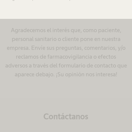
contacto
Agradecemos el interés que, como paciente,
personal sanitario o cliente pone en nuestra
empresa. Envíe sus preguntas, comentarios, y/o
reclamos de farmacovigilancia o efectos
adversos a través del formulario de contacto que
aparece debajo. ¡Su opinión nos interesa!
Contáctanos