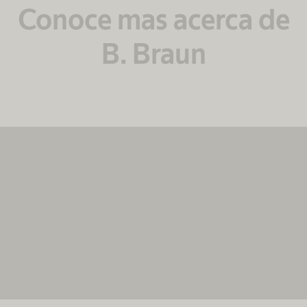
Conoce mas acerca de
B. Braun​
Necesitamos su consentimiento para
cargar el servicio MovingImage.
Utilizamos MovingImage para incrustar contenido que
pueda recopilar datos sobre su actividad. Le rogamos
que revise los detalles y acepte el servicio para ver
este contenido.
Más información
Aceptar