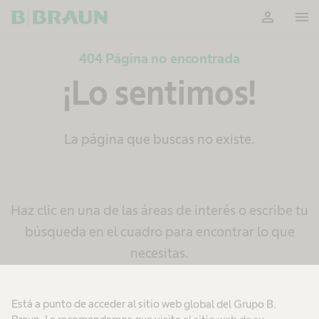
person
menu
OK
404 Página no encontrada
¡Lo sentimos!
La página que buscas no existe.
Haz clic en una de las áreas de interés o escribe tu
búsqueda en el cuadro para encontrar lo que
necesitas.
Está a punto de acceder al sitio web global del Grupo B.