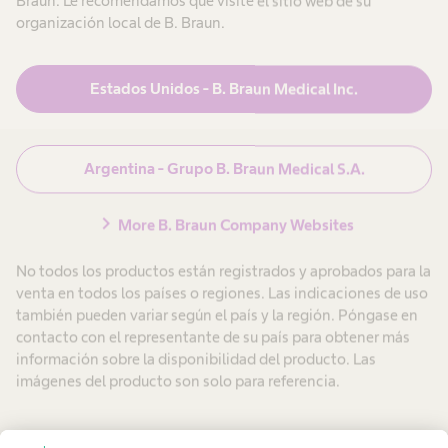
Braun. Le recomendamos que visite el sitio web de su
organización local de B. Braun.
¿Qué estás
buscando?
Estados Unidos - B. Braun Medical Inc.
Argentina - Grupo B. Braun Medical S.A.
search
chevron_right
More B. Braun Company Websites
Argentina
No todos los productos están registrados y aprobados para la
venta en todos los países o regiones. Las indicaciones de uso
también pueden variar según el país y la región. Póngase en
contacto con el representante de su país para obtener más
información sobre la disponibilidad del producto. Las
imágenes del producto son solo para referencia.