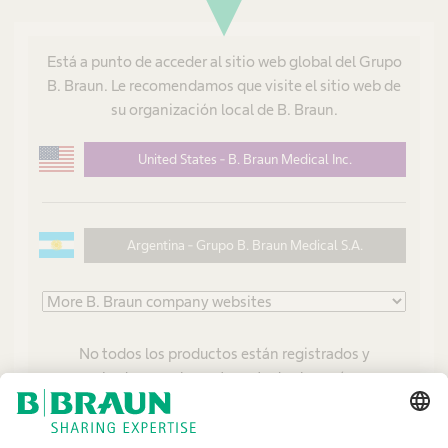
visibility
Está a punto de acceder al sitio web global del Grupo
Aceptar
Condiciones de uso
y
Política de
B. Braun. Le recomendamos que visite el sitio web de
privacidad del grupo B. Braun
.
su organización local de B. Braun.
United States - B. Braun Medical Inc.
Establecer contraseña
Argentina
Argentina - Grupo B. Braun Medical S.A.
No todos los productos están registrados y
aprobados para la venta en todos los países o
regiones. Las indicaciones de uso también pueden
Imprint
variar según el país y la región. Póngase en contacto
Términos y condiciones